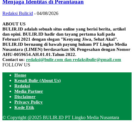
Menjaga Identitas di Perantauan
Redaksi Bulir.id
-
04/08/2026
ABOUT US
BULIR.ID adalah sebuah situs online yang berisi berita, artikel
dan opini. BULIR.ID hadir dan tayang pertama kali pada
Februari 2021 dengan slogan "Kenyang Jiwa, Sehat Akal".
BULIR.ID bernaung di bawah payung hukum PT Lingko Media
Nusantara (LIMEN) berdasarkan SK Pengesahan dengan Nomor
AHU-0059654.AH.01.01.Tahun 2022.
Contact us:
redaksi@bulir.com dan redaksibulir@gmail.com
FOLLOW US
Home
Kenali Bulir (About Us)
Redaksi
Media Partner
Disclaimer
Privacy Policy
Kode Etik
© Copyright @2025 BULIR.ID PT Lingko Media Nusantara