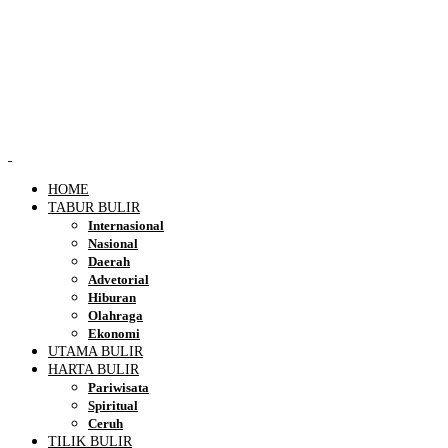
HOME
TABUR BULIR
Internasional
Nasional
Daerah
Advetorial
Hiburan
Olahraga
Ekonomi
UTAMA BULIR
HARTA BULIR
Pariwisata
Spiritual
Ceruh
TILIK BULIR