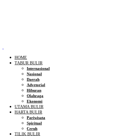
HOME
TABUR BULIR
Internasional
Nasional
Daerah
Advetorial
Hiburan
Olahraga
Ekonomi
UTAMA BULIR
HARTA BULIR
Pariwisata
Spiritual
Ceruh
TILIK BULIR