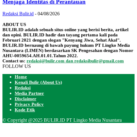
Menjaga Identitas di Perantauan
Redaksi Bulir.id
-
04/08/2026
ABOUT US
BULIR.ID adalah sebuah situs online yang berisi berita, artikel
dan opini. BULIR.ID hadir dan tayang pertama kali pada
Februari 2021 dengan slogan "Kenyang Jiwa, Sehat Akal".
BULIR.ID bernaung di bawah payung hukum PT Lingko Media
Nusantara (LIMEN) berdasarkan SK Pengesahan dengan Nomor
AHU-0059654.AH.01.01.Tahun 2022.
Contact us:
redaksi@bulir.com dan redaksibulir@gmail.com
FOLLOW US
Home
Kenali Bulir (About Us)
Redaksi
Media Partner
Disclaimer
Privacy Policy
Kode Etik
© Copyright @2025 BULIR.ID PT Lingko Media Nusantara