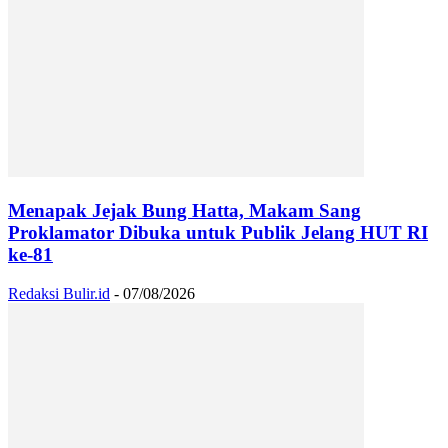
Menapak Jejak Bung Hatta, Makam Sang
Proklamator Dibuka untuk Publik Jelang HUT RI
ke-81
Redaksi Bulir.id
-
07/08/2026