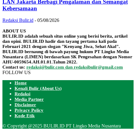
LAN Jakarta Berbagi Pengalaman dan Semangat
Kebersamaan
Redaksi Bulir.id
-
05/08/2026
ABOUT US
BULIR.ID adalah sebuah situs online yang berisi berita, artikel
dan opini. BULIR.ID hadir dan tayang pertama kali pada
Februari 2021 dengan slogan "Kenyang Jiwa, Sehat Akal".
BULIR.ID bernaung di bawah payung hukum PT Lingko Media
Nusantara (LIMEN) berdasarkan SK Pengesahan dengan Nomor
AHU-0059654.AH.01.01.Tahun 2022.
Contact us:
redaksi@bulir.com dan redaksibulir@gmail.com
FOLLOW US
Home
Kenali Bulir (About Us)
Redaksi
Media Partner
Disclaimer
Privacy Policy
Kode Etik
© Copyright @2025 BULIR.ID PT Lingko Media Nusantara