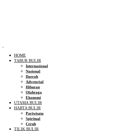
HOME
TABUR BULIR
Internasional
Nasional
Daerah
Advetorial
Hiburan
Olahraga
Ekonomi
UTAMA BULIR
HARTA BULIR
Pariwisata
Spiritual
Ceruh
TILIK BULIR