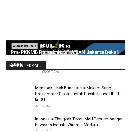
Pra-PKKMB Politeknik STIA LAN Jakarta Bekali
300 Calon Mahasiswa Baru Menjelang PKKMB
2026
BERITA TERBARU
Redaksi Bulir.id
-
08/08/2026
Menapak Jejak Bung Hatta, Makam Sang
Proklamator Dibuka untuk Publik Jelang HUT RI
ke-81
07/08/2026
Indonesia-Tiongkok Teken MoU Pengembangan
Kawasan Industri Wiraraja Madura
06/08/2026