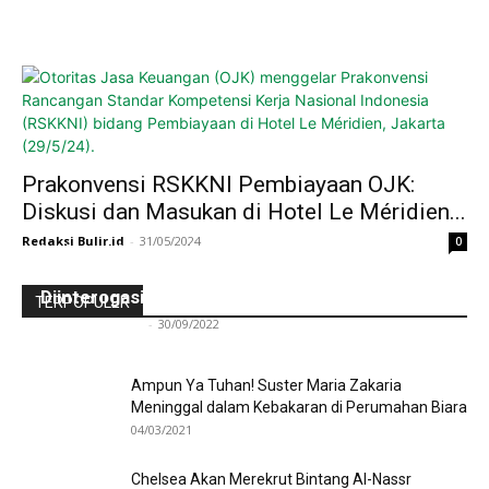
Prakonvensi RSKKNI Pembiayaan OJK:
Diskusi dan Masukan di Hotel Le Méridien...
Redaksi Bulir.id
-
31/05/2024
0
Ini Kronologinya! Diduga Teriaki Kata Sambo,
Para Frater dan Bruder Ledalero Ditahan dan
Diinterogasi Aparat Polres Sikka
TERPOPULER
Redaksi Bulir.id
-
30/09/2022
Ampun Ya Tuhan! Suster Maria Zakaria
Meninggal dalam Kebakaran di Perumahan Biara
04/03/2021
Chelsea Akan Merekrut Bintang Al-Nassr