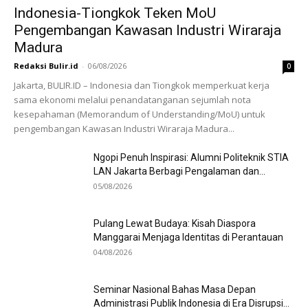
Indonesia-Tiongkok Teken MoU
Pengembangan Kawasan Industri Wiraraja
Madura
Redaksi Bulir.id
-
06/08/2026
0
Jakarta, BULIR.ID – Indonesia dan Tiongkok memperkuat kerja
sama ekonomi melalui penandatanganan sejumlah nota
kesepahaman (Memorandum of Understanding/MoU) untuk
pengembangan Kawasan Industri Wiraraja Madura...
Ngopi Penuh Inspirasi: Alumni Politeknik STIA
LAN Jakarta Berbagi Pengalaman dan...
05/08/2026
Pulang Lewat Budaya: Kisah Diaspora
Manggarai Menjaga Identitas di Perantauan
04/08/2026
Seminar Nasional Bahas Masa Depan
Administrasi Publik Indonesia di Era Disrupsi...