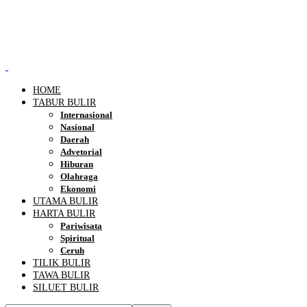
HOME
TABUR BULIR
Internasional
Nasional
Daerah
Advetorial
Hiburan
Olahraga
Ekonomi
UTAMA BULIR
HARTA BULIR
Pariwisata
Spiritual
Ceruh
TILIK BULIR
TAWA BULIR
SILUET BULIR