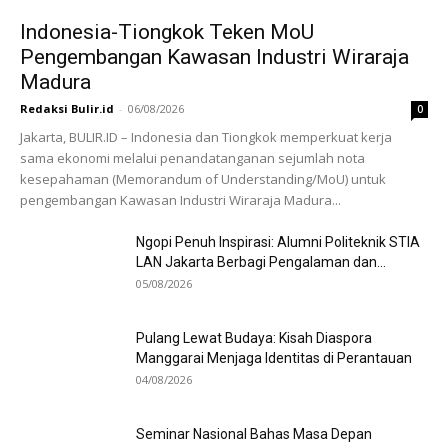
Indonesia-Tiongkok Teken MoU
Pengembangan Kawasan Industri Wiraraja
Madura
Redaksi Bulir.id
-
06/08/2026
0
Jakarta, BULIR.ID – Indonesia dan Tiongkok memperkuat kerja
sama ekonomi melalui penandatanganan sejumlah nota
kesepahaman (Memorandum of Understanding/MoU) untuk
pengembangan Kawasan Industri Wiraraja Madura...
Ngopi Penuh Inspirasi: Alumni Politeknik STIA
LAN Jakarta Berbagi Pengalaman dan...
05/08/2026
Pulang Lewat Budaya: Kisah Diaspora
Manggarai Menjaga Identitas di Perantauan
04/08/2026
Seminar Nasional Bahas Masa Depan