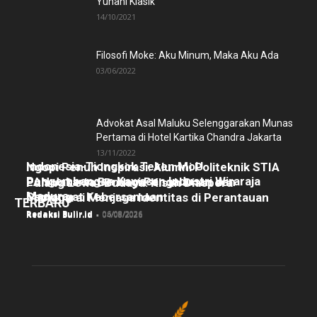
Yunani Klasik
14/10/2021
Filosofi Moke: Aku Minum, Maka Aku Ada
03/06/2022
Advokat Asal Maluku Selenggarakan Munas
Pertama di Hotel Kartika Chandra Jakarta
13/11/2022
Indonesia-Tiongkok Teken MoU
Ngopi Penuh Inspirasi: Alumni Politeknik STIA
Pengembangan Kawasan Industri Wiraraja
LAN Jakarta Berbagi Pengalaman dan
Pulang Lewat Budaya: Kisah Diaspora
Madura
Semangat Kebersamaan
Manggarai Menjaga Identitas di Perantauan
TERBARU
Redaksi Bulir.id
-
06/08/2026
Redaksi Bulir.id
-
05/08/2026
Redaksi Bulir.id
-
04/08/2026