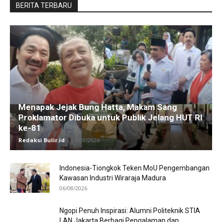
BERITA TERBARU
Menapak Jejak Bung Hatta, Makam Sang
Proklamator Dibuka untuk Publik Jelang HUT RI
ke-81
Redaksi Bulir.id
-
07/08/2026
Indonesia-Tiongkok Teken MoU Pengembangan
Kawasan Industri Wiraraja Madura
06/08/2026
Ngopi Penuh Inspirasi: Alumni Politeknik STIA
LAN Jakarta Berbagi Pengalaman dan