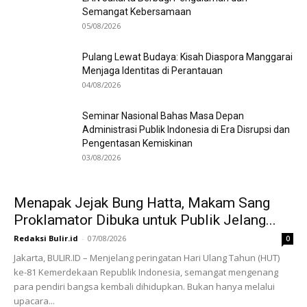
Semangat Kebersamaan
05/08/2026
Pulang Lewat Budaya: Kisah Diaspora Manggarai
Menjaga Identitas di Perantauan
04/08/2026
Seminar Nasional Bahas Masa Depan
Administrasi Publik Indonesia di Era Disrupsi dan
Pengentasan Kemiskinan
03/08/2026
Menapak Jejak Bung Hatta, Makam Sang
Proklamator Dibuka untuk Publik Jelang...
Redaksi Bulir.id
-
07/08/2026
0
Jakarta, BULIR.ID – Menjelang peringatan Hari Ulang Tahun (HUT)
ke-81 Kemerdekaan Republik Indonesia, semangat mengenang
para pendiri bangsa kembali dihidupkan. Bukan hanya melalui
upacara...