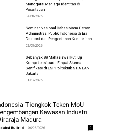
Manggarai Menjaga Identitas di
Perantauan
04/08/2026
Seminar Nasional Bahas Masa Depan
Administrasi Publik Indonesia di Era
Disrupsi dan Pengentasan Kemiskinan
03/08/2026
Sebanyak 88 Mahasiswa Ikuti Uji
Kompetensi pada Empat Skema
Sertifikasi di LSP Politeknik STIA LAN
Jakarta
31/07/2026
ndonesia-Tiongkok Teken MoU
engembangan Kawasan Industri
iraraja Madura
daksi Bulir.id
-
06/08/2026
0