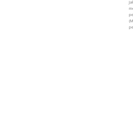
Ja
me
p
(
pe