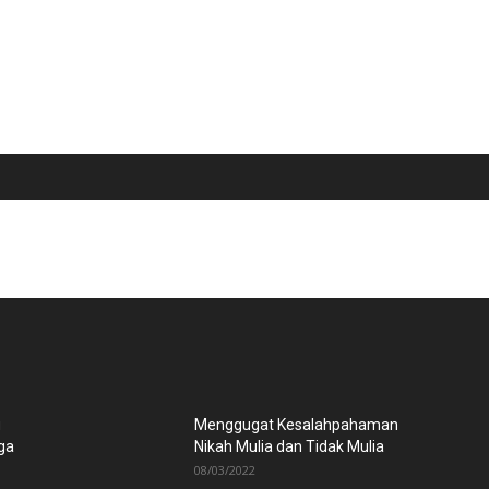
u
Menggugat Kesalahpahaman
ga
Nikah Mulia dan Tidak Mulia
08/03/2022