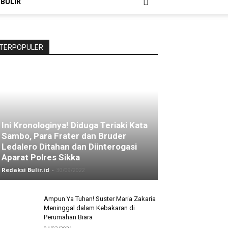
 BULIR
TERPOPULER
Ini Kronologinya! Diduga Teriaki Kata
Sambo, Para Frater dan Bruder
Ledalero Ditahan dan Diinterogasi
Aparat Polres Sikka
Redaksi Bulir.id
-
30/09/2022
Ampun Ya Tuhan! Suster Maria Zakaria
Meninggal dalam Kebakaran di
Perumahan Biara