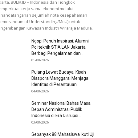
karta, BULIR.ID – Indonesia dan Tiongkok
mperkuat kerja sama ekonomi melalui
enandatanganan sejumlah nota kesepahaman
Memorandum of Understanding/MoU) untuk
ngembangan Kawasan Industri Wiraraja Madura...
Ngopi Penuh Inspirasi: Alumni
Politeknik STIA LAN Jakarta
Berbagi Pengalaman dan...
05/08/2026
Pulang Lewat Budaya: Kisah
Diaspora Manggarai Menjaga
Identitas di Perantauan
04/08/2026
Seminar Nasional Bahas Masa
Depan Administrasi Publik
Indonesia di Era Disrupsi...
03/08/2026
Sebanyak 88 Mahasiswa Ikuti Uji