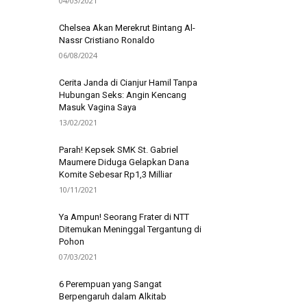
04/03/2021
Chelsea Akan Merekrut Bintang Al-
Nassr Cristiano Ronaldo
06/08/2024
Cerita Janda di Cianjur Hamil Tanpa
Hubungan Seks: Angin Kencang
Masuk Vagina Saya
13/02/2021
Parah! Kepsek SMK St. Gabriel
Maumere Diduga Gelapkan Dana
Komite Sebesar Rp1,3 Milliar
10/11/2021
Ya Ampun! Seorang Frater di NTT
Ditemukan Meninggal Tergantung di
Pohon
07/03/2021
6 Perempuan yang Sangat
Berpengaruh dalam Alkitab