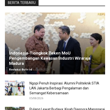
BERITA TERBARU
Indonesia-Tiongkok Teken MoU
Pengembangan Kawasan Industri Wiraraja
Madura
Redaksi Bulir.id
-
06/08/2026
Ngopi Penuh Inspirasi: Alumni Politeknik STIA
LAN Jakarta Berbagi Pengalaman dan
Semangat Kebersamaan
05/08/2026
Pulang Lewat Budaya: Kisah Diaspora Manggarai