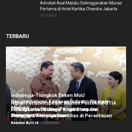
Advokat Asal Maluku Selenggarakan Munas
Pertama di Hotel Kartika Chandra Jakarta
13/11/2022
TERBARU
Indonesia-Tiongkok Teken MoU
Pengembangan Kawasan Industri Wiraraja
Ngopi Penuh Inspirasi: Alumni Politeknik STIA
Madura
LAN Jakarta Berbagi Pengalaman dan
Pulang Lewat Budaya: Kisah Diaspora
Semangat Kebersamaan
Redaksi Bulir.id
Manggarai Menjaga Identitas di Perantauan
-
06/08/2026
Redaksi Bulir.id
-
05/08/2026
Redaksi Bulir.id
-
04/08/2026