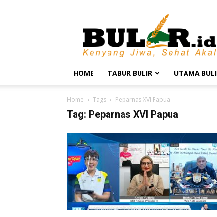
BULIR.ID
–
Kenyang
Jiwa,
Sehat
Akal
HOME
TABUR BULIR
UTAMA BULI
Home
Tags
Peparnas XVI Papua
Tag: Peparnas XVI Papua