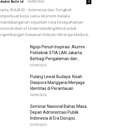
daksi Bulir.id
-
06/08/2026
0
karta, BULIR.ID – Indonesia dan Tiongkok
mperkuat kerja sama ekonomi melalui
enandatanganan sejumlah nota kesepahaman
Memorandum of Understanding/MoU) untuk
ngembangan Kawasan Industri Wiraraja Madura...
Ngopi Penuh Inspirasi: Alumni
Politeknik STIA LAN Jakarta
Berbagi Pengalaman dan...
05/08/2026
Pulang Lewat Budaya: Kisah
Diaspora Manggarai Menjaga
Identitas di Perantauan
04/08/2026
Seminar Nasional Bahas Masa
Depan Administrasi Publik
Indonesia di Era Disrupsi...
03/08/2026