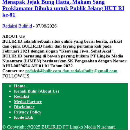
Menapak Jejak Bung Hatta, Makam Sang
Proklamator Dibuka untuk Publik Jelang HUT RI
ke-81
Redaksi Bulir.id
-
07/08/2026
ABOUT US
BULIR.ID adalah sebuah situs online yang berisi berita, artikel
dan opini. BULIR.ID hadir dan tayang pertama kali pada
Februari 2021 dengan slogan "Kenyang Jiwa, Sehat Akal".
BULIR.ID bernaung di bawah payung hukum PT Lingko Media
Nusantara (LIMEN) berdasarkan SK Pengesahan dengan Nomor
AHU-0059654.AH.01.01.Tahun 2022.
Contact us:
redaksi@bulir.com dan redaksibulir@gmail.com
FOLLOW US
Home
Kenali Bulir (About Us)
Redaksi
Media Partner
Disclaimer
Privacy Policy
Kode Etik
© Copyright @2025 BULIR.ID PT Lingko Media Nusantara