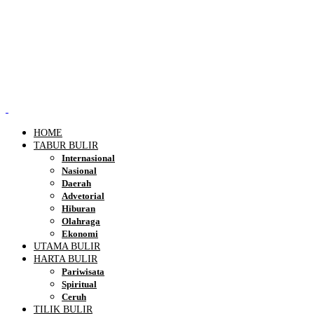
HOME
TABUR BULIR
Internasional
Nasional
Daerah
Advetorial
Hiburan
Olahraga
Ekonomi
UTAMA BULIR
HARTA BULIR
Pariwisata
Spiritual
Ceruh
TILIK BULIR