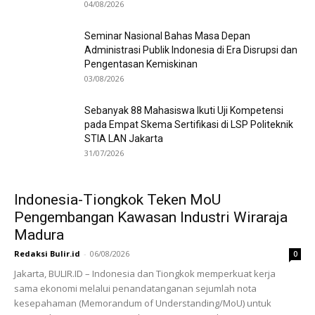
04/08/2026
Seminar Nasional Bahas Masa Depan
Administrasi Publik Indonesia di Era Disrupsi dan
Pengentasan Kemiskinan
03/08/2026
Sebanyak 88 Mahasiswa Ikuti Uji Kompetensi
pada Empat Skema Sertifikasi di LSP Politeknik
STIA LAN Jakarta
31/07/2026
Indonesia-Tiongkok Teken MoU
Pengembangan Kawasan Industri Wiraraja
Madura
Redaksi Bulir.id
-
06/08/2026
0
Jakarta, BULIR.ID – Indonesia dan Tiongkok memperkuat kerja
sama ekonomi melalui penandatanganan sejumlah nota
kesepahaman (Memorandum of Understanding/MoU) untuk