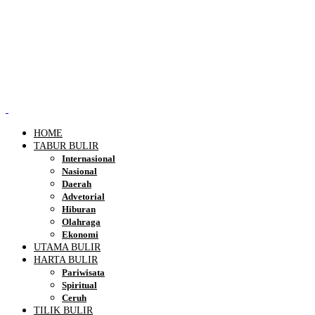
HOME
TABUR BULIR
Internasional
Nasional
Daerah
Advetorial
Hiburan
Olahraga
Ekonomi
UTAMA BULIR
HARTA BULIR
Pariwisata
Spiritual
Ceruh
TILIK BULIR