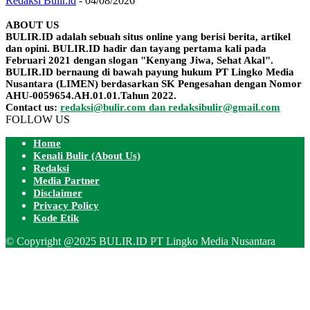
Redaksi Bulir.id
-
04/08/2026
ABOUT US
BULIR.ID adalah sebuah situs online yang berisi berita, artikel
dan opini. BULIR.ID hadir dan tayang pertama kali pada
Februari 2021 dengan slogan "Kenyang Jiwa, Sehat Akal".
BULIR.ID bernaung di bawah payung hukum PT Lingko Media
Nusantara (LIMEN) berdasarkan SK Pengesahan dengan Nomor
AHU-0059654.AH.01.01.Tahun 2022.
Contact us:
redaksi@bulir.com dan redaksibulir@gmail.com
FOLLOW US
Home
Kenali Bulir (About Us)
Redaksi
Media Partner
Disclaimer
Privacy Policy
Kode Etik
© Copyright @2025 BULIR.ID PT Lingko Media Nusantara