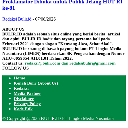
Proklamator Dibuka untuk Publik Jelang HUT RI
ke-81
Redaksi Bulir.id
-
07/08/2026
ABOUT US
BULIR.ID adalah sebuah situs online yang berisi berita, artikel
dan opini. BULIR.ID hadir dan tayang pertama kali pada
Februari 2021 dengan slogan "Kenyang Jiwa, Sehat Akal".
BULIR.ID bernaung di bawah payung hukum PT Lingko Media
Nusantara (LIMEN) berdasarkan SK Pengesahan dengan Nomor
AHU-0059654.AH.01.01.Tahun 2022.
Contact us:
redaksi@bulir.com dan redaksibulir@gmail.com
FOLLOW US
Home
Kenali Bulir (About Us)
Redaksi
Media Partner
Disclaimer
Privacy Policy
Kode Etik
© Copyright @2025 BULIR.ID PT Lingko Media Nusantara