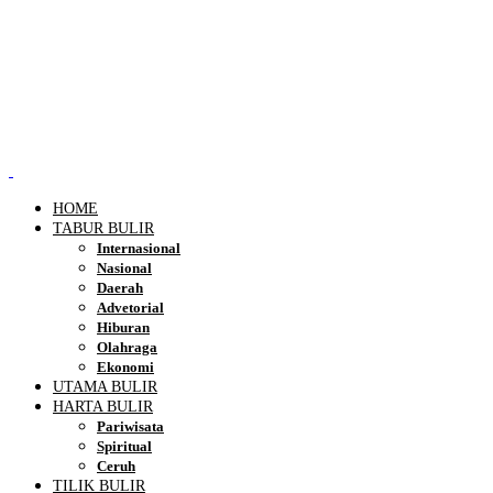
HOME
TABUR BULIR
Internasional
Nasional
Daerah
Advetorial
Hiburan
Olahraga
Ekonomi
UTAMA BULIR
HARTA BULIR
Pariwisata
Spiritual
Ceruh
TILIK BULIR