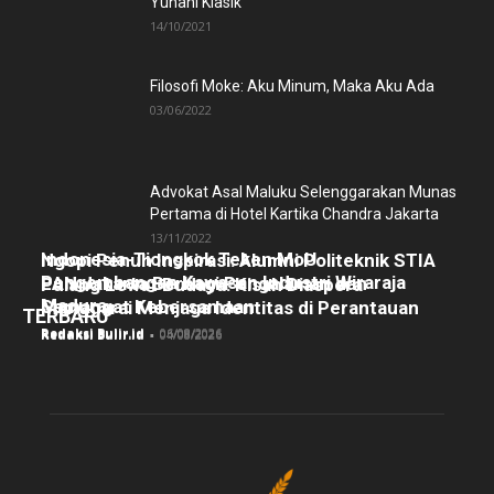
Yunani Klasik
14/10/2021
Filosofi Moke: Aku Minum, Maka Aku Ada
03/06/2022
Advokat Asal Maluku Selenggarakan Munas
Pertama di Hotel Kartika Chandra Jakarta
13/11/2022
Indonesia-Tiongkok Teken MoU
Ngopi Penuh Inspirasi: Alumni Politeknik STIA
Pengembangan Kawasan Industri Wiraraja
LAN Jakarta Berbagi Pengalaman dan
Pulang Lewat Budaya: Kisah Diaspora
Madura
Semangat Kebersamaan
Manggarai Menjaga Identitas di Perantauan
TERBARU
Redaksi Bulir.id
-
06/08/2026
Redaksi Bulir.id
-
05/08/2026
Redaksi Bulir.id
-
04/08/2026