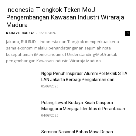
Indonesia-Tiongkok Teken MoU
Pengembangan Kawasan Industri Wiraraja
Madura
Redaksi Bulir.id
-
06/08/2026
0
Jakarta, BULIR.ID – Indonesia dan Tiongkok memperkuat kerja
sama ekonomi melalui penandatanganan sejumlah nota
kesepahaman (Memorandum of Understanding/MoU) untuk
pengembangan Kawasan Industri Wiraraja Madura...
Ngopi Penuh Inspirasi: Alumni Politeknik STIA
LAN Jakarta Berbagi Pengalaman dan...
05/08/2026
Pulang Lewat Budaya: Kisah Diaspora
Manggarai Menjaga Identitas di Perantauan
04/08/2026
Seminar Nasional Bahas Masa Depan