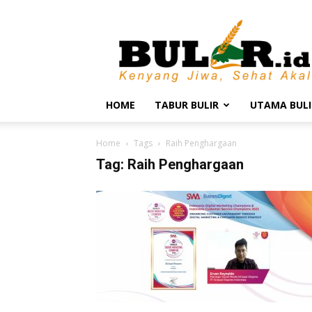
BULIR.ID
–
Kenyang
Jiwa,
Sehat
Akal
HOME
TABUR BULIR
UTAMA BULI
Home
Tags
Raih Penghargaan
Tag: Raih Penghargaan