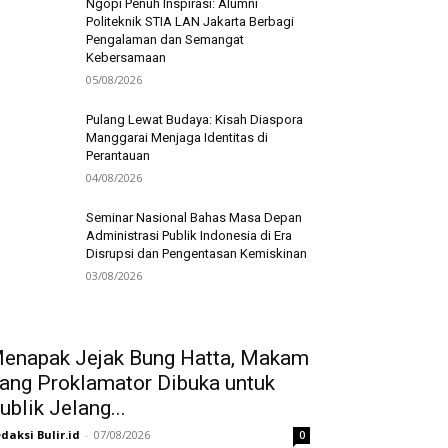
Ngopi Penuh Inspirasi: Alumni
Politeknik STIA LAN Jakarta Berbagi
Pengalaman dan Semangat
Kebersamaan
05/08/2026
Pulang Lewat Budaya: Kisah Diaspora
Manggarai Menjaga Identitas di
Perantauan
04/08/2026
Seminar Nasional Bahas Masa Depan
Administrasi Publik Indonesia di Era
Disrupsi dan Pengentasan Kemiskinan
03/08/2026
enapak Jejak Bung Hatta, Makam
ang Proklamator Dibuka untuk
ublik Jelang...
daksi Bulir.id
-
07/08/2026
0