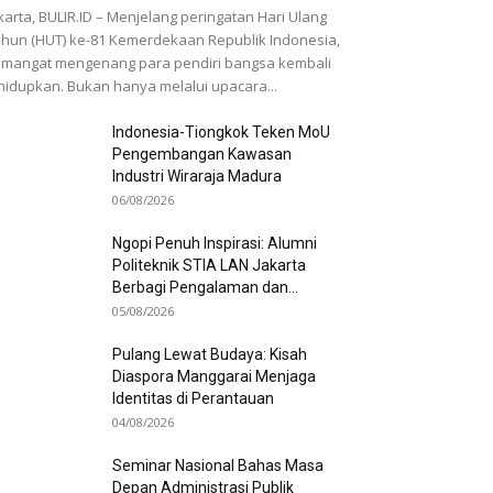
karta, BULIR.ID – Menjelang peringatan Hari Ulang
hun (HUT) ke-81 Kemerdekaan Republik Indonesia,
mangat mengenang para pendiri bangsa kembali
hidupkan. Bukan hanya melalui upacara...
Indonesia-Tiongkok Teken MoU
Pengembangan Kawasan
Industri Wiraraja Madura
06/08/2026
Ngopi Penuh Inspirasi: Alumni
Politeknik STIA LAN Jakarta
Berbagi Pengalaman dan...
05/08/2026
Pulang Lewat Budaya: Kisah
Diaspora Manggarai Menjaga
Identitas di Perantauan
04/08/2026
Seminar Nasional Bahas Masa
Depan Administrasi Publik