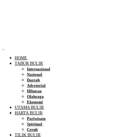
HOME
TABUR BULIR
Internasional
Nasional
Daerah
Advetorial
Hiburan
Olahraga
Ekonomi
UTAMA BULIR
HARTA BULIR
Pariwisata
Spiritual
Ceruh
TILIK BULIR