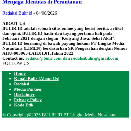
Menjaga Identitas di Perantauan
Redaksi Bulir.id
-
04/08/2026
ABOUT US
BULIR.ID adalah sebuah situs online yang berisi berita, artikel
dan opini. BULIR.ID hadir dan tayang pertama kali pada
Februari 2021 dengan slogan "Kenyang Jiwa, Sehat Akal".
BULIR.ID bernaung di bawah payung hukum PT Lingko Media
Nusantara (LIMEN) berdasarkan SK Pengesahan dengan Nomor
AHU-0059654.AH.01.01.Tahun 2022.
Contact us:
redaksi@bulir.com dan redaksibulir@gmail.com
FOLLOW US
Home
Kenali Bulir (About Us)
Redaksi
Media Partner
Disclaimer
Privacy Policy
Kode Etik
© Copyright @2025 BULIR.ID PT Lingko Media Nusantara