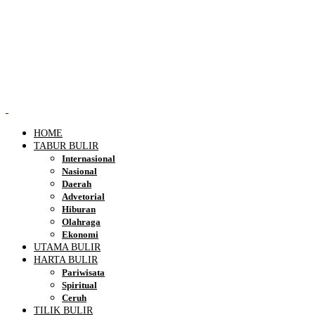
HOME
TABUR BULIR
Internasional
Nasional
Daerah
Advetorial
Hiburan
Olahraga
Ekonomi
UTAMA BULIR
HARTA BULIR
Pariwisata
Spiritual
Ceruh
TILIK BULIR