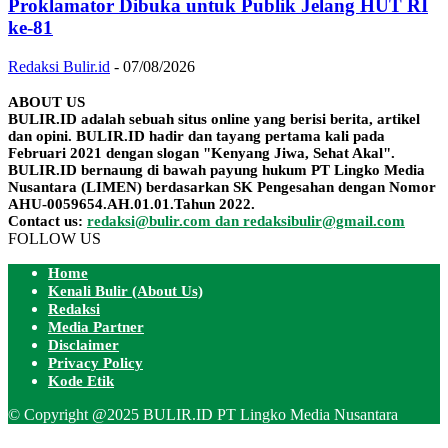
Proklamator Dibuka untuk Publik Jelang HUT RI
ke-81
Redaksi Bulir.id
-
07/08/2026
ABOUT US
BULIR.ID adalah sebuah situs online yang berisi berita, artikel
dan opini. BULIR.ID hadir dan tayang pertama kali pada
Februari 2021 dengan slogan "Kenyang Jiwa, Sehat Akal".
BULIR.ID bernaung di bawah payung hukum PT Lingko Media
Nusantara (LIMEN) berdasarkan SK Pengesahan dengan Nomor
AHU-0059654.AH.01.01.Tahun 2022.
Contact us:
redaksi@bulir.com dan redaksibulir@gmail.com
FOLLOW US
Home
Kenali Bulir (About Us)
Redaksi
Media Partner
Disclaimer
Privacy Policy
Kode Etik
© Copyright @2025 BULIR.ID PT Lingko Media Nusantara