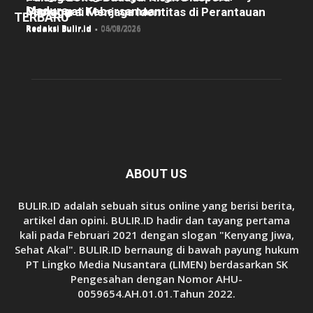
Madura
Semangat Kebersamaan
Manggarai Menjaga Identitas di Perantauan
TERBARU
Redaksi Bulir.id
-
06/08/2026
Redaksi Bulir.id
-
05/08/2026
Redaksi Bulir.id
-
04/08/2026
ABOUT US
BULIR.ID adalah sebuah situs online yang berisi berita,
artikel dan opini. BULIR.ID hadir dan tayang pertama
kali pada Februari 2021 dengan slogan "Kenyang Jiwa,
Sehat Akal". BULIR.ID bernaung di bawah payung hukum
PT Lingko Media Nusantara (LIMEN) berdasarkan SK
Pengesahan dengan Nomor AHU-
0059654.AH.01.01.Tahun 2022.