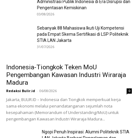
Administrasi Publik Indonesia di Era Disrupsi dan
Pengentasan Kemiskinan
03/08/2026
Sebanyak 88 Mahasiswa Ikuti Uji Kompetensi
pada Empat Skema Sertifikasi di LSP Politeknik
STIA LAN Jakarta
31/07/2026
Indonesia-Tiongkok Teken MoU
Pengembangan Kawasan Industri Wiraraja
Madura
Redaksi Bulir.id
-
06/08/2026
0
Jakarta, BULIR.ID – Indonesia dan Tiongkok memperkuat kerja
sama ekonomi melalui penandatanganan sejumlah nota
kesepahaman (Memorandum of Understanding/MoU) untuk
pengembangan Kawasan Industri Wiraraja Madura...
Ngopi Penuh Inspirasi: Alumni Politeknik STIA