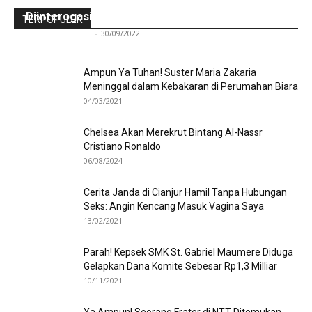
Para Frater dan Bruder Ledalero Ditahan dan
Diinterogasi Aparat Polres Sikka
TERPOPULER
Redaksi Bulir.id
-
30/09/2022
Ampun Ya Tuhan! Suster Maria Zakaria
Meninggal dalam Kebakaran di Perumahan Biara
04/03/2021
Chelsea Akan Merekrut Bintang Al-Nassr
Cristiano Ronaldo
06/08/2024
Cerita Janda di Cianjur Hamil Tanpa Hubungan
Seks: Angin Kencang Masuk Vagina Saya
13/02/2021
Parah! Kepsek SMK St. Gabriel Maumere Diduga
Gelapkan Dana Komite Sebesar Rp1,3 Milliar
10/11/2021