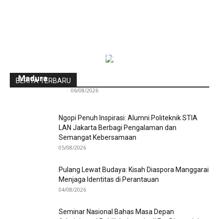
Indonesia-Tiongkok Teken MoU
Pengembangan Kawasan Industri Wiraraja
Madura
BERITA TERBARU
Redaksi Bulir.id
-
06/08/2026
Ngopi Penuh Inspirasi: Alumni Politeknik STIA
LAN Jakarta Berbagi Pengalaman dan
Semangat Kebersamaan
05/08/2026
Pulang Lewat Budaya: Kisah Diaspora Manggarai
Menjaga Identitas di Perantauan
04/08/2026
Seminar Nasional Bahas Masa Depan