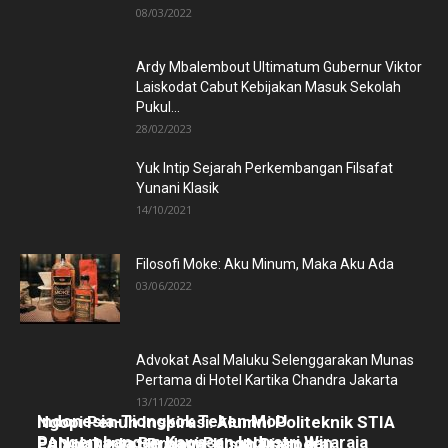
08/03/2022
Ardy Mbalembout Ultimatum Gubernur Viktor
Laiskodat Cabut Kebijakan Masuk Sekolah
Pukul...
28/02/2023
Yuk Intip Sejarah Perkembangan Filsafat
Yunani Klasik
14/10/2021
Filosofi Moke: Aku Minum, Maka Aku Ada
03/06/2022
Advokat Asal Maluku Selenggarakan Munas
Pertama di Hotel Kartika Chandra Jakarta
13/11/2022
Indonesia-Tiongkok Teken MoU
Ngopi Penuh Inspirasi: Alumni Politeknik STIA
Pengembangan Kawasan Industri Wiraraja
LAN Jakarta Berbagi Pengalaman dan
Pulang Lewat Budaya: Kisah Diaspora