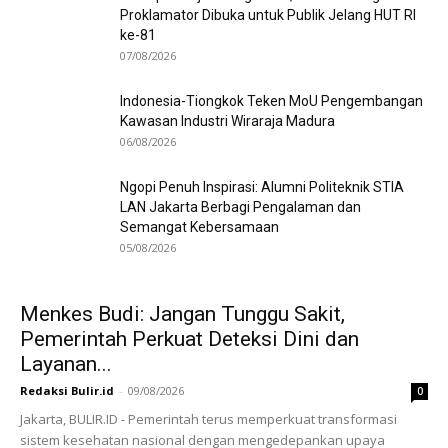
Proklamator Dibuka untuk Publik Jelang HUT RI
ke-81
07/08/2026
Indonesia-Tiongkok Teken MoU Pengembangan
Kawasan Industri Wiraraja Madura
06/08/2026
Ngopi Penuh Inspirasi: Alumni Politeknik STIA
LAN Jakarta Berbagi Pengalaman dan
Semangat Kebersamaan
05/08/2026
Menkes Budi: Jangan Tunggu Sakit,
Pemerintah Perkuat Deteksi Dini dan
Layanan...
Redaksi Bulir.id
-
09/08/2026
0
Jakarta, BULIR.ID - Pemerintah terus memperkuat transformasi
sistem kesehatan nasional dengan mengedepankan upaya