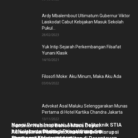
Ardy Mbalembout Ultimatum Gubernur Viktor
Laiskodat Cabut Kebijakan Masuk Sekolah
Pukul...
28/02/2023
Yuk Intip Sejarah Perkembangan Filsafat
Yunani Klasik
14/10/2021
Filosofi Moke: Aku Minum, Maka Aku Ada
03/06/2022
Advokat Asal Maluku Selenggarakan Munas
Pertama di Hotel Kartika Chandra Jakarta
13/11/2022
Ngopi Penuh Inspirasi: Alumni Politeknik STIA
Seminar Nasional Bahas Masa Depan
LAN Jakarta Berbagi Pengalaman dan
Pulang Lewat Budaya: Kisah Diaspora
Administrasi Publik Indonesia di Era Disrupsi
Semangat Kebersamaan
Manggarai Menjaga Identitas di Perantauan