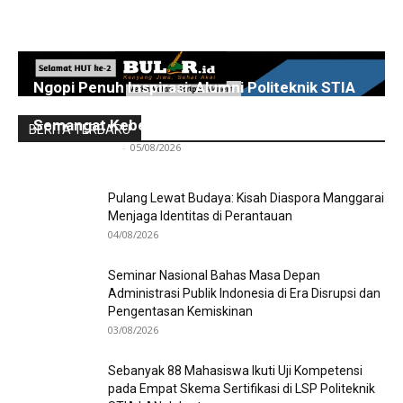
Ngopi Penuh Inspirasi: Alumni Politeknik STIA
LAN Jakarta Berbagi Pengalaman dan
Semangat Kebersamaan
BERITA TERBARU
Redaksi Bulir.id
-
05/08/2026
Pulang Lewat Budaya: Kisah Diaspora Manggarai
Menjaga Identitas di Perantauan
04/08/2026
Seminar Nasional Bahas Masa Depan
Administrasi Publik Indonesia di Era Disrupsi dan
Pengentasan Kemiskinan
03/08/2026
Sebanyak 88 Mahasiswa Ikuti Uji Kompetensi
pada Empat Skema Sertifikasi di LSP Politeknik