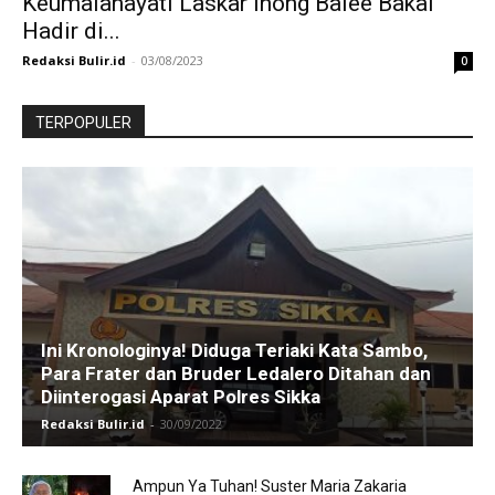
Keumalahayati Laskar Inong Balee Bakal
Hadir di...
Redaksi Bulir.id
-
03/08/2023
0
TERPOPULER
Ini Kronologinya! Diduga Teriaki Kata Sambo,
Para Frater dan Bruder Ledalero Ditahan dan
Diinterogasi Aparat Polres Sikka
Redaksi Bulir.id
-
30/09/2022
Ampun Ya Tuhan! Suster Maria Zakaria