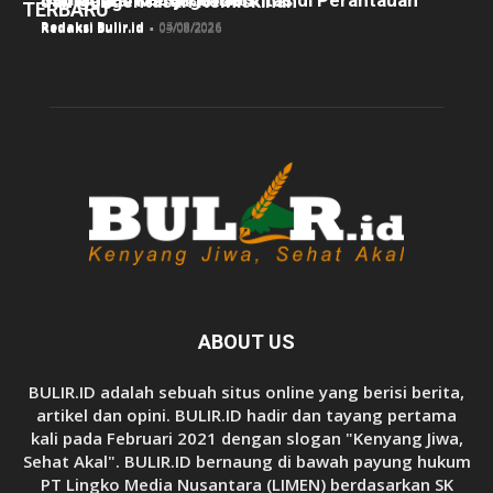
dan Pengentasan Kemiskinan
TERBARU
Redaksi Bulir.id
-
05/08/2026
Redaksi Bulir.id
-
04/08/2026
Redaksi Bulir.id
-
03/08/2026
ABOUT US
BULIR.ID adalah sebuah situs online yang berisi berita,
artikel dan opini. BULIR.ID hadir dan tayang pertama
kali pada Februari 2021 dengan slogan "Kenyang Jiwa,
Sehat Akal". BULIR.ID bernaung di bawah payung hukum
PT Lingko Media Nusantara (LIMEN) berdasarkan SK