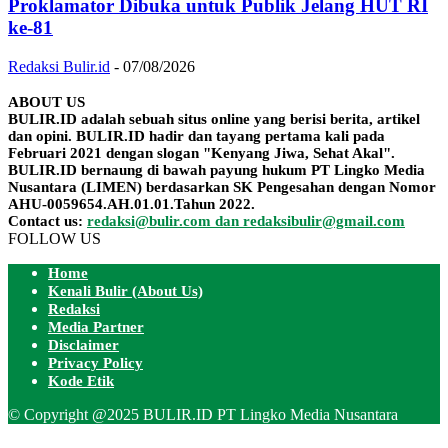
Proklamator Dibuka untuk Publik Jelang HUT RI
ke-81
Redaksi Bulir.id
-
07/08/2026
ABOUT US
BULIR.ID adalah sebuah situs online yang berisi berita, artikel
dan opini. BULIR.ID hadir dan tayang pertama kali pada
Februari 2021 dengan slogan "Kenyang Jiwa, Sehat Akal".
BULIR.ID bernaung di bawah payung hukum PT Lingko Media
Nusantara (LIMEN) berdasarkan SK Pengesahan dengan Nomor
AHU-0059654.AH.01.01.Tahun 2022.
Contact us:
redaksi@bulir.com dan redaksibulir@gmail.com
FOLLOW US
Home
Kenali Bulir (About Us)
Redaksi
Media Partner
Disclaimer
Privacy Policy
Kode Etik
© Copyright @2025 BULIR.ID PT Lingko Media Nusantara