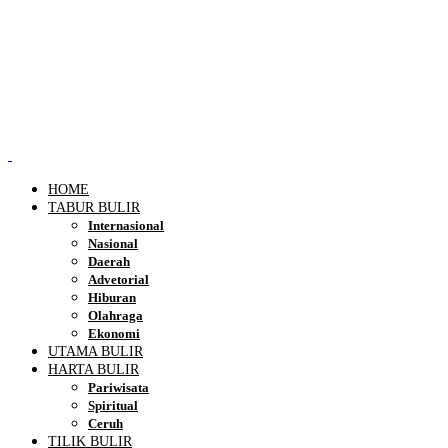
HOME
TABUR BULIR
Internasional
Nasional
Daerah
Advetorial
Hiburan
Olahraga
Ekonomi
UTAMA BULIR
HARTA BULIR
Pariwisata
Spiritual
Ceruh
TILIK BULIR