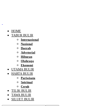
HOME
TABUR BULIR
Internasional
Nasional
Daerah
Advetorial
Hiburan
Olahraga
Ekonomi
UTAMA BULIR
HARTA BULIR
Pariwisata
Spiritual
Ceruh
TILIK BULIR
TAWA BULIR
SILUET BULIR