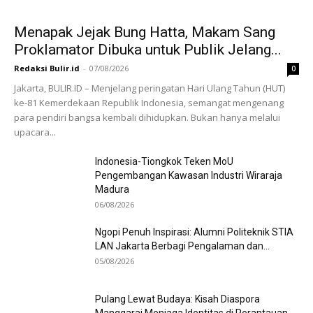
Menapak Jejak Bung Hatta, Makam Sang
Proklamator Dibuka untuk Publik Jelang...
Redaksi Bulir.id
-
07/08/2026
0
Jakarta, BULIR.ID – Menjelang peringatan Hari Ulang Tahun (HUT)
ke-81 Kemerdekaan Republik Indonesia, semangat mengenang
para pendiri bangsa kembali dihidupkan. Bukan hanya melalui
upacara...
Indonesia-Tiongkok Teken MoU
Pengembangan Kawasan Industri Wiraraja
Madura
06/08/2026
Ngopi Penuh Inspirasi: Alumni Politeknik STIA
LAN Jakarta Berbagi Pengalaman dan...
05/08/2026
Pulang Lewat Budaya: Kisah Diaspora