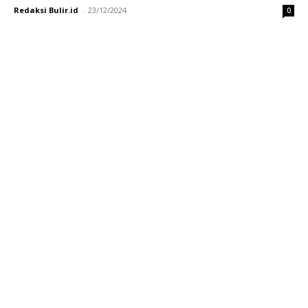
Redaksi Bulir.id
-
23/12/2024
0