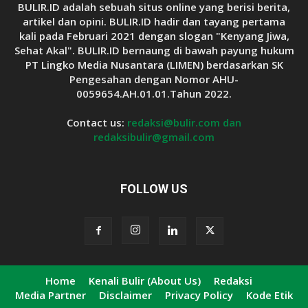
BULIR.ID adalah sebuah situs online yang berisi berita,
artikel dan opini. BULIR.ID hadir dan tayang pertama
kali pada Februari 2021 dengan slogan "Kenyang Jiwa,
Sehat Akal". BULIR.ID bernaung di bawah payung hukum
PT Lingko Media Nusantara (LIMEN) berdasarkan SK
Pengesahan dengan Nomor AHU-
0059654.AH.01.01.Tahun 2022.
Contact us:
redaksi@bulir.com dan
redaksibulir@gmail.com
FOLLOW US
Home
Kenali Bulir (About Us)
Redaksi
Media Partner
Disclaimer
Privacy Policy
Kode Etik