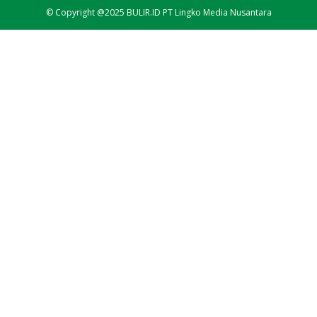
© Copyright @2025 BULIR.ID PT Lingko Media Nusantara