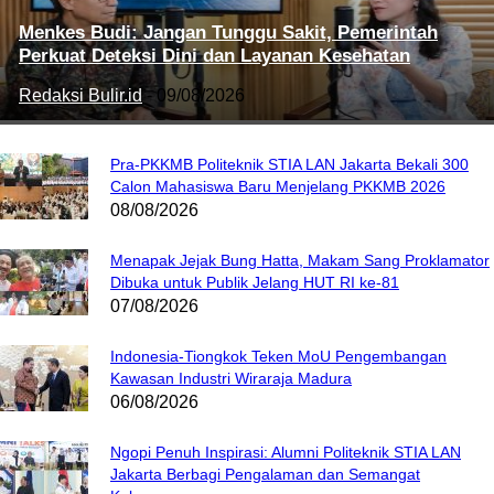
Menkes Budi: Jangan Tunggu Sakit, Pemerintah
Perkuat Deteksi Dini dan Layanan Kesehatan
Redaksi Bulir.id
-
09/08/2026
Pra-PKKMB Politeknik STIA LAN Jakarta Bekali 300
Calon Mahasiswa Baru Menjelang PKKMB 2026
08/08/2026
Menapak Jejak Bung Hatta, Makam Sang Proklamator
Dibuka untuk Publik Jelang HUT RI ke-81
07/08/2026
Indonesia-Tiongkok Teken MoU Pengembangan
Kawasan Industri Wiraraja Madura
06/08/2026
Ngopi Penuh Inspirasi: Alumni Politeknik STIA LAN
Jakarta Berbagi Pengalaman dan Semangat