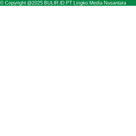
© Copyright @2025 BULIR.ID PT Lingko Media Nusantara