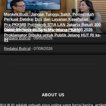
Menkes Budi: Jangan Tunggu Sakit, Pemerintah
Perkuat Deteksi Dini dan Layanan Kesehatan
Pra-PKKMB Politeknik STIA LAN Jakarta Bekali 300
Redaksi Bulir.id
-
09/08/2026
Calon Mahasiswa Baru Menjelang PKKMB 2026
Menapak Jejak Bung Hatta, Makam Sang
Proklamator Dibuka untuk Publik Jelang HUT RI ke-
Redaksi Bulir.id
-
08/08/2026
81
Redaksi Bulir.id
-
07/08/2026
ABOUT US
BULIR.ID adalah sebuah situs online yang berisi berita, artikel