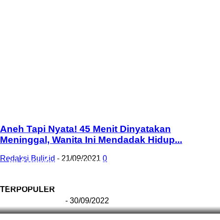
Aneh Tapi Nyata! 45 Menit Dinyatakan
Meninggal, Wanita Ini Mendadak Hidup...
Redaksi Bulir.id
-
21/09/2021
0
Ini Kronologinya! Diduga Teriaki Kata Sambo, Para
Frater dan Bruder Ledalero Ditahan dan
Diinterogasi Aparat Polres Sikka
TERPOPULER
Redaksi Bulir.id
-
30/09/2022