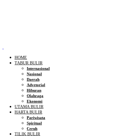
HOME
TABUR BULIR
Internasional
Nasional
Daerah
Advetorial
Hiburan
Olahraga
Ekonomi
UTAMA BULIR
HARTA BULIR
Pariwisata
Spiritual
Ceruh
TILIK BULIR