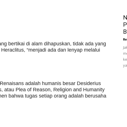
N
P
B
Re
ang bertikai di alam dihapuskan, tidak ada yang
Ja
t Heraclitus, “menjadi ada dan lenyap melalui
me
ke
ya
 Renaisans adalah humanis besar Desiderius
 atau Plea of Reason, Religion and Humanity
men bahwa tugas setiap orang adalah berusaha