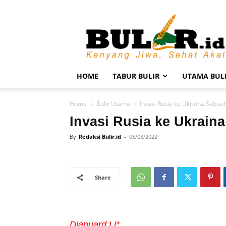
BULIR.ID
–
Kenyang
Jiwa,
Sehat
Akal
HOME
TABUR BULIR
UTAMA BUL
Home
Bulir Utama
Invasi Rusia ke Ukraina Sebua
Invasi Rusia ke Ukrai
By
Redaksi Bulir.id
-
08/03/2022
Share
Djanuard Lj*