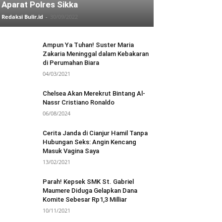
Aparat Polres Sikka
Redaksi Bulir.id
-
30/09/2022
Ampun Ya Tuhan! Suster Maria
Zakaria Meninggal dalam Kebakaran
di Perumahan Biara
04/03/2021
Chelsea Akan Merekrut Bintang Al-
Nassr Cristiano Ronaldo
06/08/2024
Cerita Janda di Cianjur Hamil Tanpa
Hubungan Seks: Angin Kencang
Masuk Vagina Saya
13/02/2021
Parah! Kepsek SMK St. Gabriel
Maumere Diduga Gelapkan Dana
Komite Sebesar Rp1,3 Milliar
10/11/2021