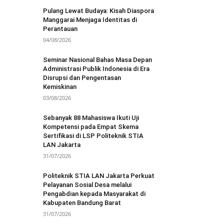
Pulang Lewat Budaya: Kisah Diaspora
Manggarai Menjaga Identitas di
Perantauan
04/08/2026
Seminar Nasional Bahas Masa Depan
Administrasi Publik Indonesia di Era
Disrupsi dan Pengentasan
Kemiskinan
03/08/2026
Sebanyak 88 Mahasiswa Ikuti Uji
Kompetensi pada Empat Skema
Sertifikasi di LSP Politeknik STIA
LAN Jakarta
31/07/2026
Politeknik STIA LAN Jakarta Perkuat
Pelayanan Sosial Desa melalui
Pengabdian kepada Masyarakat di
Kabupaten Bandung Barat
31/07/2026