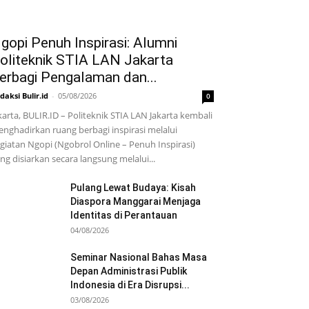
gopi Penuh Inspirasi: Alumni
oliteknik STIA LAN Jakarta
erbagi Pengalaman dan...
daksi Bulir.id
-
05/08/2026
0
karta, BULIR.ID – Politeknik STIA LAN Jakarta kembali
nghadirkan ruang berbagi inspirasi melalui
giatan Ngopi (Ngobrol Online – Penuh Inspirasi)
ng disiarkan secara langsung melalui...
Pulang Lewat Budaya: Kisah
Diaspora Manggarai Menjaga
Identitas di Perantauan
04/08/2026
Seminar Nasional Bahas Masa
Depan Administrasi Publik
Indonesia di Era Disrupsi...
03/08/2026