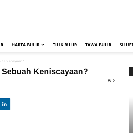
IR
HARTA BULIR
TILIK BULIR
TAWA BULIR
SILUE
h Keniscayaan?
na Sebuah Keniscayaan?
0