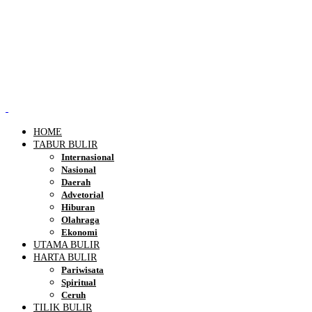
HOME
TABUR BULIR
Internasional
Nasional
Daerah
Advetorial
Hiburan
Olahraga
Ekonomi
UTAMA BULIR
HARTA BULIR
Pariwisata
Spiritual
Ceruh
TILIK BULIR