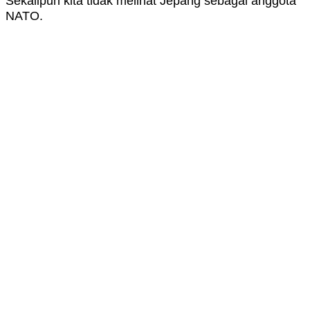
Sekalipun kita tidak melihat Jepang sebagai anggota
NATO.