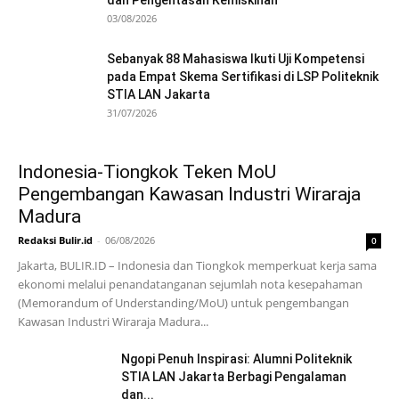
03/08/2026
Sebanyak 88 Mahasiswa Ikuti Uji Kompetensi
pada Empat Skema Sertifikasi di LSP Politeknik
STIA LAN Jakarta
31/07/2026
Indonesia-Tiongkok Teken MoU
Pengembangan Kawasan Industri Wiraraja
Madura
Redaksi Bulir.id
-
06/08/2026
0
Jakarta, BULIR.ID – Indonesia dan Tiongkok memperkuat kerja sama
ekonomi melalui penandatanganan sejumlah nota kesepahaman
(Memorandum of Understanding/MoU) untuk pengembangan
Kawasan Industri Wiraraja Madura...
Ngopi Penuh Inspirasi: Alumni Politeknik
STIA LAN Jakarta Berbagi Pengalaman
dan...