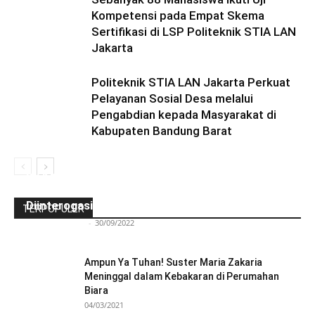
Kompetensi pada Empat Skema
Sertifikasi di LSP Politeknik STIA LAN
Jakarta
Politeknik STIA LAN Jakarta Perkuat
Pelayanan Sosial Desa melalui
Pengabdian kepada Masyarakat di
Kabupaten Bandung Barat
Ini Kronologinya! Diduga Teriaki Kata Sambo,
Para Frater dan Bruder Ledalero Ditahan dan
Diinterogasi Aparat Polres Sikka
TERPOPULER
Redaksi Bulir.id
-
30/09/2022
Ampun Ya Tuhan! Suster Maria Zakaria
Meninggal dalam Kebakaran di Perumahan
Biara
04/03/2021