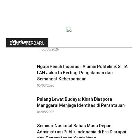
Indonesia-Tiongkok Teken MoU
Pengembangan Kawasan Industri Wiraraja
Madura
BERITA TERBARU
Redaksi Bulir.id
-
06/08/2026
Ngopi Penuh Inspirasi: Alumni Politeknik STIA
LAN Jakarta Berbagi Pengalaman dan
Semangat Kebersamaan
05/08/2026
Pulang Lewat Budaya: Kisah Diaspora
Manggarai Menjaga Identitas di Perantauan
04/08/2026
Seminar Nasional Bahas Masa Depan
Administrasi Publik Indonesia di Era Disrupsi
dan Pengentasan Kemiskinan