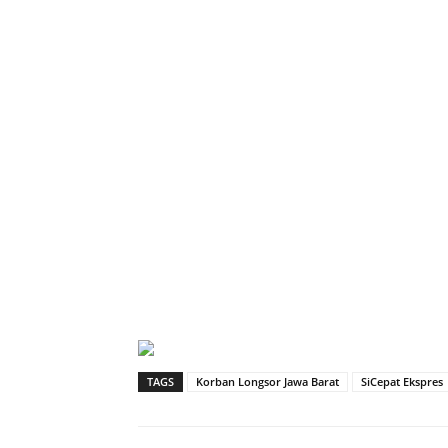
TAGS
Korban Longsor Jawa Barat
SiCepat Ekspres