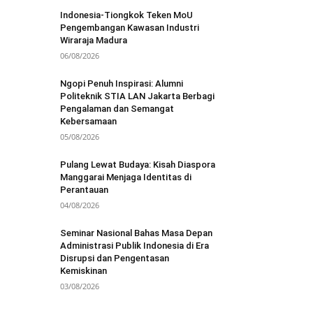
Indonesia-Tiongkok Teken MoU
Pengembangan Kawasan Industri
Wiraraja Madura
06/08/2026
Ngopi Penuh Inspirasi: Alumni
Politeknik STIA LAN Jakarta Berbagi
Pengalaman dan Semangat
Kebersamaan
05/08/2026
Pulang Lewat Budaya: Kisah Diaspora
Manggarai Menjaga Identitas di
Perantauan
04/08/2026
Seminar Nasional Bahas Masa Depan
Administrasi Publik Indonesia di Era
Disrupsi dan Pengentasan
Kemiskinan
03/08/2026