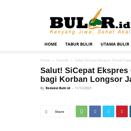
BULIR.ID
–
Kenyang
Jiwa,
Sehat
Akal
HOME
TABUR BULIR
UTAMA BULIR
Home
Daerah
Salut! SiCepat Ekspres Gerak Cep
Salut! SiCepat Ekspres
bagi Korban Longsor J
By
Redaksi Bulir.id
-
11/12/2023
Share