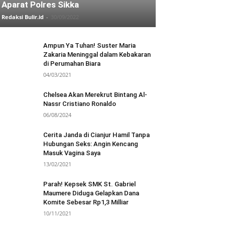
Aparat Polres Sikka
Redaksi Bulir.id
-
30/09/2022
Ampun Ya Tuhan! Suster Maria
Zakaria Meninggal dalam Kebakaran
di Perumahan Biara
04/03/2021
Chelsea Akan Merekrut Bintang Al-
Nassr Cristiano Ronaldo
06/08/2024
Cerita Janda di Cianjur Hamil Tanpa
Hubungan Seks: Angin Kencang
Masuk Vagina Saya
13/02/2021
Parah! Kepsek SMK St. Gabriel
Maumere Diduga Gelapkan Dana
Komite Sebesar Rp1,3 Milliar
10/11/2021