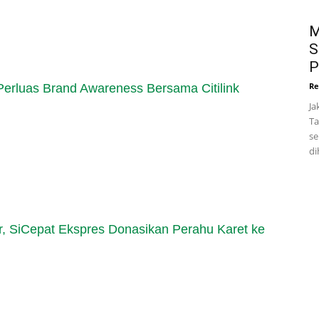
M
S
P
Re
Perluas Brand Awareness Bersama Citilink
Ja
Ta
se
di
r, SiCepat Ekspres Donasikan Perahu Karet ke