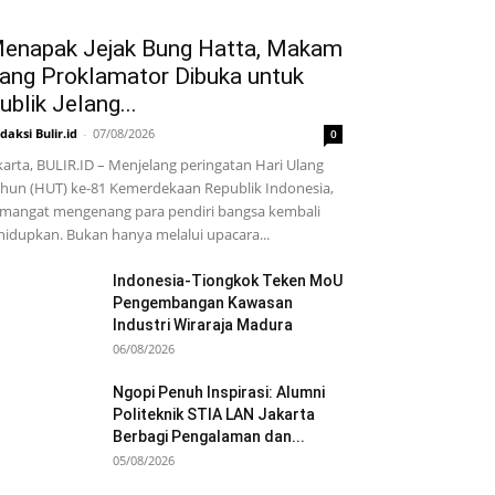
enapak Jejak Bung Hatta, Makam
ang Proklamator Dibuka untuk
ublik Jelang...
daksi Bulir.id
-
07/08/2026
0
karta, BULIR.ID – Menjelang peringatan Hari Ulang
hun (HUT) ke-81 Kemerdekaan Republik Indonesia,
mangat mengenang para pendiri bangsa kembali
hidupkan. Bukan hanya melalui upacara...
Indonesia-Tiongkok Teken MoU
Pengembangan Kawasan
Industri Wiraraja Madura
06/08/2026
Ngopi Penuh Inspirasi: Alumni
Politeknik STIA LAN Jakarta
Berbagi Pengalaman dan...
05/08/2026