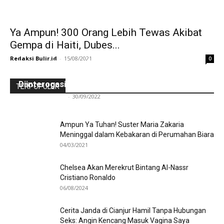
Ya Ampun! 300 Orang Lebih Tewas Akibat
Gempa di Haiti, Dubes...
Redaksi Bulir.id
-
15/08/2021
0
Ini Kronologinya! Diduga Teriaki Kata Sambo,
Para Frater dan Bruder Ledalero Ditahan dan
Diinterogasi Aparat Polres Sikka
TERPOPULER
Redaksi Bulir.id
-
30/09/2022
Ampun Ya Tuhan! Suster Maria Zakaria
Meninggal dalam Kebakaran di Perumahan Biara
04/03/2021
Chelsea Akan Merekrut Bintang Al-Nassr
Cristiano Ronaldo
06/08/2024
Cerita Janda di Cianjur Hamil Tanpa Hubungan
Seks: Angin Kencang Masuk Vagina Saya