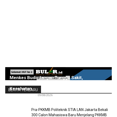
Menkes Budi: Jangan Tunggu Sakit,
Pemerintah Perkuat Deteksi Dini dan Layanan
Kesehatan
BERITA TERBARU
Redaksi Bulir.id
-
09/08/2026
Pra-PKKMB Politeknik STIA LAN Jakarta Bekali
300 Calon Mahasiswa Baru Menjelang PKKMB