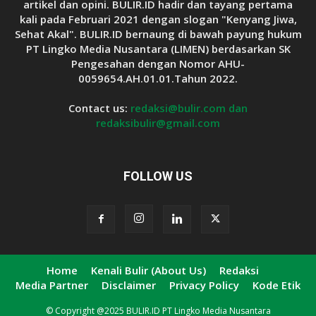
artikel dan opini. BULIR.ID hadir dan tayang pertama
kali pada Februari 2021 dengan slogan "Kenyang Jiwa,
Sehat Akal". BULIR.ID bernaung di bawah payung hukum
PT Lingko Media Nusantara (LIMEN) berdasarkan SK
Pengesahan dengan Nomor AHU-
0059654.AH.01.01.Tahun 2022.
Contact us:
redaksi@bulir.com dan
redaksibulir@gmail.com
FOLLOW US
Home
Kenali Bulir (About Us)
Redaksi
Media Partner
Disclaimer
Privacy Policy
Kode Etik
© Copyright @2025 BULIR.ID PT Lingko Media Nusantara