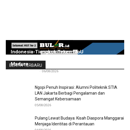
Indonesia-Tiongkok Teken MoU
Pengembangan Kawasan Industri Wiraraja
Madura
BERITA TERBARU
Redaksi Bulir.id
-
06/08/2026
Ngopi Penuh Inspirasi: Alumni Politeknik STIA
LAN Jakarta Berbagi Pengalaman dan
Semangat Kebersamaan
05/08/2026
Pulang Lewat Budaya: Kisah Diaspora Manggarai
Menjaga Identitas di Perantauan
04/08/2026