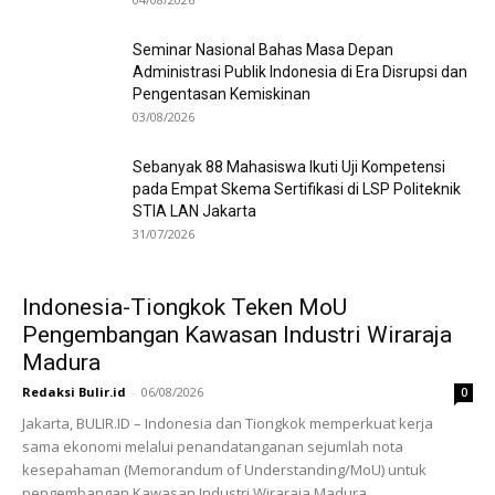
Seminar Nasional Bahas Masa Depan
Administrasi Publik Indonesia di Era Disrupsi dan
Pengentasan Kemiskinan
03/08/2026
Sebanyak 88 Mahasiswa Ikuti Uji Kompetensi
pada Empat Skema Sertifikasi di LSP Politeknik
STIA LAN Jakarta
31/07/2026
Indonesia-Tiongkok Teken MoU
Pengembangan Kawasan Industri Wiraraja
Madura
Redaksi Bulir.id
-
06/08/2026
0
Jakarta, BULIR.ID – Indonesia dan Tiongkok memperkuat kerja
sama ekonomi melalui penandatanganan sejumlah nota
kesepahaman (Memorandum of Understanding/MoU) untuk
pengembangan Kawasan Industri Wiraraja Madura...