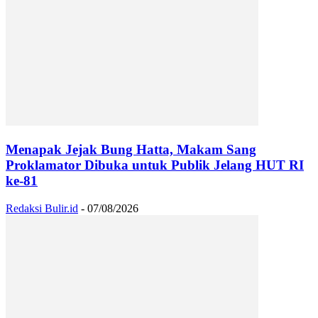
Menapak Jejak Bung Hatta, Makam Sang
Proklamator Dibuka untuk Publik Jelang HUT RI
ke-81
Redaksi Bulir.id
-
07/08/2026