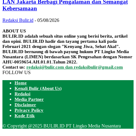
LAN Jakarta Berbagi Pengalaman dan Semangat
Kebersamaan
Redaksi Bulir.id
-
05/08/2026
ABOUT US
BULIR.ID adalah sebuah situs online yang berisi berita, artikel
dan opini. BULIR.ID hadir dan tayang pertama kali pada
Februari 2021 dengan slogan "Kenyang Jiwa, Sehat Akal".
BULIR.ID bernaung di bawah payung hukum PT Lingko Media
Nusantara (LIMEN) berdasarkan SK Pengesahan dengan Nomor
AHU-0059654.AH.01.01.Tahun 2022.
Contact us:
redaksi@bulir.com dan redaksibulir@gmail.com
FOLLOW US
Home
Kenali Bulir (About Us)
Redaksi
Media Partner
Disclaimer
Privacy Policy
Kode Etik
© Copyright @2025 BULIR.ID PT Lingko Media Nusantara