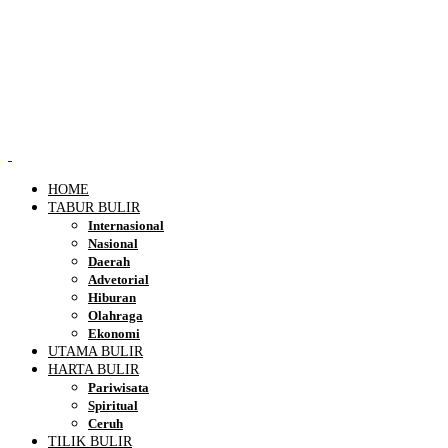
HOME
TABUR BULIR
Internasional
Nasional
Daerah
Advetorial
Hiburan
Olahraga
Ekonomi
UTAMA BULIR
HARTA BULIR
Pariwisata
Spiritual
Ceruh
TILIK BULIR