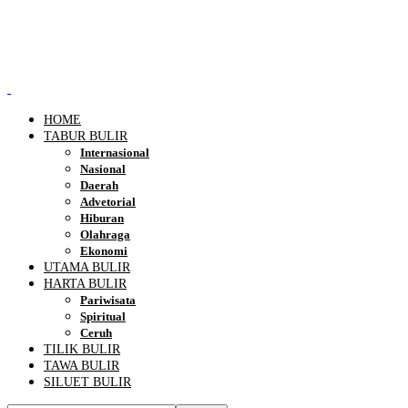
HOME
TABUR BULIR
Internasional
Nasional
Daerah
Advetorial
Hiburan
Olahraga
Ekonomi
UTAMA BULIR
HARTA BULIR
Pariwisata
Spiritual
Ceruh
TILIK BULIR
TAWA BULIR
SILUET BULIR