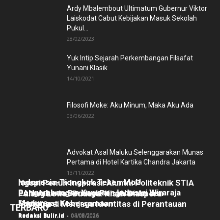
Ardy Mbalembout Ultimatum Gubernur Viktor
Laiskodat Cabut Kebijakan Masuk Sekolah
Pukul...
28/02/2023
Yuk Intip Sejarah Perkembangan Filsafat
Yunani Klasik
14/10/2021
Filosofi Moke: Aku Minum, Maka Aku Ada
03/06/2022
Advokat Asal Maluku Selenggarakan Munas
Pertama di Hotel Kartika Chandra Jakarta
13/11/2022
Indonesia-Tiongkok Teken MoU
Ngopi Penuh Inspirasi: Alumni Politeknik STIA
Pengembangan Kawasan Industri Wiraraja
LAN Jakarta Berbagi Pengalaman dan
Pulang Lewat Budaya: Kisah Diaspora
Madura
Semangat Kebersamaan
Manggarai Menjaga Identitas di Perantauan
TERBARU
Redaksi Bulir.id
-
06/08/2026
Redaksi Bulir.id
-
05/08/2026
Redaksi Bulir.id
-
04/08/2026