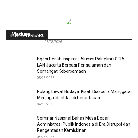
Indonesia-Tiongkok Teken MoU
Pengembangan Kawasan Industri Wiraraja
Madura
BERITA TERBARU
Redaksi Bulir.id
-
06/08/2026
Ngopi Penuh Inspirasi: Alumni Politeknik STIA
LAN Jakarta Berbagi Pengalaman dan
Semangat Kebersamaan
05/08/2026
Pulang Lewat Budaya: Kisah Diaspora Manggarai
Menjaga Identitas di Perantauan
04/08/2026
Seminar Nasional Bahas Masa Depan
Administrasi Publik Indonesia di Era Disrupsi dan
Pengentasan Kemiskinan
03/08/2026