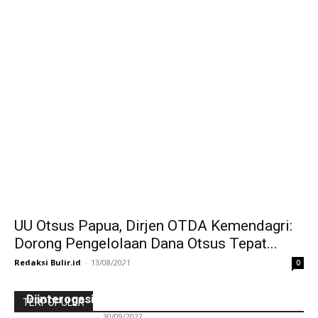
UU Otsus Papua, Dirjen OTDA Kemendagri:
Dorong Pengelolaan Dana Otsus Tepat...
Redaksi Bulir.id
-
13/08/2021
0
Ini Kronologinya! Diduga Teriaki Kata Sambo,
Para Frater dan Bruder Ledalero Ditahan dan
Diinterogasi Aparat Polres Sikka
TERPOPULER
Redaksi Bulir.id
-
30/09/2022