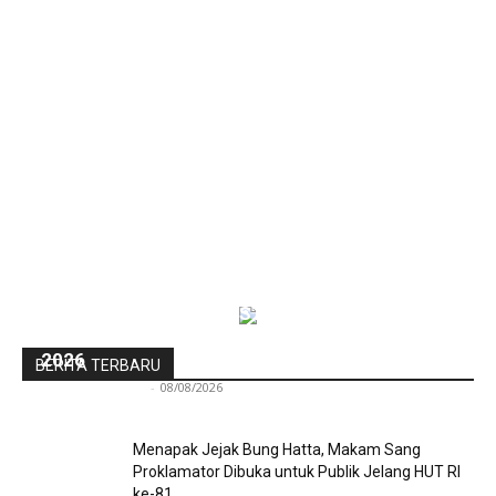
Pra-PKKMB Politeknik STIA LAN Jakarta Bekali
300 Calon Mahasiswa Baru Menjelang PKKMB
2026
BERITA TERBARU
Redaksi Bulir.id
-
08/08/2026
Menapak Jejak Bung Hatta, Makam Sang
Proklamator Dibuka untuk Publik Jelang HUT RI
ke-81