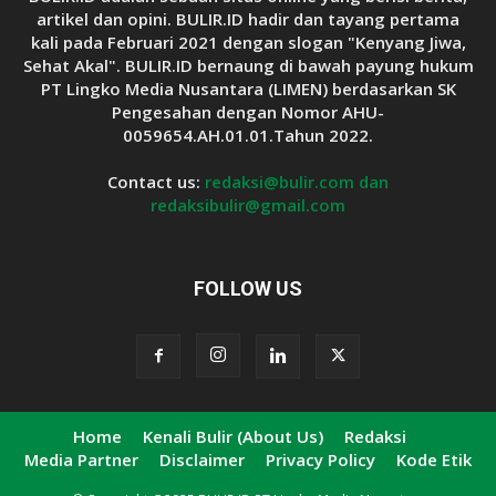
artikel dan opini. BULIR.ID hadir dan tayang pertama
kali pada Februari 2021 dengan slogan "Kenyang Jiwa,
Sehat Akal". BULIR.ID bernaung di bawah payung hukum
PT Lingko Media Nusantara (LIMEN) berdasarkan SK
Pengesahan dengan Nomor AHU-
0059654.AH.01.01.Tahun 2022.
Contact us:
redaksi@bulir.com dan
redaksibulir@gmail.com
FOLLOW US
Home
Kenali Bulir (About Us)
Redaksi
Media Partner
Disclaimer
Privacy Policy
Kode Etik