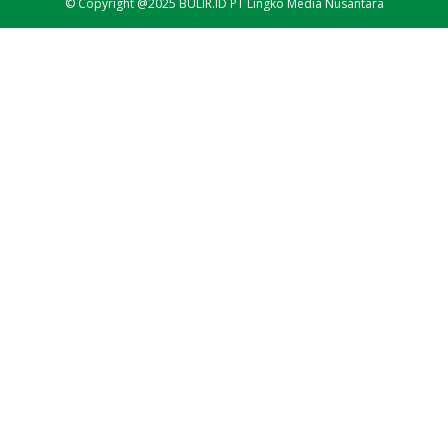
© Copyright @2025 BULIR.ID PT Lingko Media Nusantara