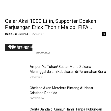
Gelar Aksi 1000 Lilin, Supporter Doakan
Perjuangan Erick Thohir Melobi FIFA...
Redaksi Bulir.id
-
05/04/2023
0
Ini Kronologinya! Diduga Teriaki Kata Sambo,
Para Frater dan Bruder Ledalero Ditahan dan
Diinterogasi Aparat Polres Sikka
TERPOPULER
Redaksi Bulir.id
-
30/09/2022
Ampun Ya Tuhan! Suster Maria Zakaria
Meninggal dalam Kebakaran di Perumahan Biara
04/03/2021
Chelsea Akan Merekrut Bintang Al-Nassr
Cristiano Ronaldo
06/08/2024
Cerita Janda di Cianjur Hamil Tanpa Hubungan