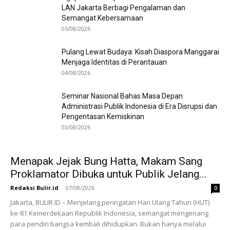
LAN Jakarta Berbagi Pengalaman dan
Semangat Kebersamaan
05/08/2026
Pulang Lewat Budaya: Kisah Diaspora Manggarai
Menjaga Identitas di Perantauan
04/08/2026
Seminar Nasional Bahas Masa Depan
Administrasi Publik Indonesia di Era Disrupsi dan
Pengentasan Kemiskinan
03/08/2026
Menapak Jejak Bung Hatta, Makam Sang
Proklamator Dibuka untuk Publik Jelang...
Redaksi Bulir.id
-
07/08/2026
0
Jakarta, BULIR.ID – Menjelang peringatan Hari Ulang Tahun (HUT)
ke-81 Kemerdekaan Republik Indonesia, semangat mengenang
para pendiri bangsa kembali dihidupkan. Bukan hanya melalui