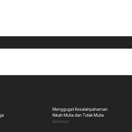
u
Menggugat Kesalahpahaman
ga
Nikah Mulia dan Tidak Mulia
08/03/2022