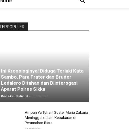
 BULIR
TERPOPULER
Ini Kronologinya! Diduga Teriaki Kata
Sambo, Para Frater dan Bruder
Ledalero Ditahan dan Diinterogasi
Aparat Polres Sikka
Redaksi Bulir.id
-
30/09/2022
Ampun Ya Tuhan! Suster Maria Zakaria
Meninggal dalam Kebakaran di
Perumahan Biara