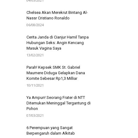
04/03/2021
Chelsea Akan Merekrut Bintang Al-
Nassr Cristiano Ronaldo
06/08/2024
Cerita Janda di Cianjur Hamil Tanpa
Hubungan Seks: Angin Kencang
Masuk Vagina Saya
13/02/2021
Parah! Kepsek SMK St. Gabriel
Maumere Diduga Gelapkan Dana
Komite Sebesar Rp1,3 Milliar
10/11/2021
Ya Ampun! Seorang Frater di NTT
Ditemukan Meninggal Tergantung di
Pohon
07/03/2021
6 Perempuan yang Sangat
Berpengaruh dalam Alkitab