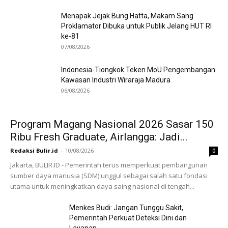
Menapak Jejak Bung Hatta, Makam Sang
Proklamator Dibuka untuk Publik Jelang HUT RI
ke-81
07/08/2026
Indonesia-Tiongkok Teken MoU Pengembangan
Kawasan Industri Wiraraja Madura
06/08/2026
Program Magang Nasional 2026 Sasar 150
Ribu Fresh Graduate, Airlangga: Jadi...
Redaksi Bulir.id
-
10/08/2026
0
Jakarta, BULIR.ID - Pemerintah terus memperkuat pembangunan
sumber daya manusia (SDM) unggul sebagai salah satu fondasi
utama untuk meningkatkan daya saing nasional di tengah...
Menkes Budi: Jangan Tunggu Sakit,
Pemerintah Perkuat Deteksi Dini dan
Layanan...