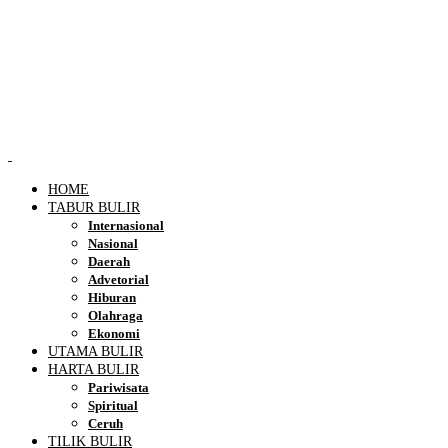
HOME
TABUR BULIR
Internasional
Nasional
Daerah
Advetorial
Hiburan
Olahraga
Ekonomi
UTAMA BULIR
HARTA BULIR
Pariwisata
Spiritual
Ceruh
TILIK BULIR