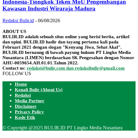
Indonesia-Tiongkok Teken MoU Pengembangan
Kawasan Industri Wiraraja Madura
Redaksi Bulir.id
-
06/08/2026
ABOUT US
BULIR.ID adalah sebuah situs online yang berisi berita, artikel
dan opini. BULIR.ID hadir dan tayang pertama kali pada
Februari 2021 dengan slogan "Kenyang Jiwa, Sehat Akal".
BULIR.ID bernaung di bawah payung hukum PT Lingko Media
Nusantara (LIMEN) berdasarkan SK Pengesahan dengan Nomor
AHU-0059654.AH.01.01.Tahun 2022.
Contact us:
redaksi@bulir.com dan redaksibulir@gmail.com
FOLLOW US
Home
Kenali Bulir (About Us)
Redaksi
Media Partner
Disclaimer
Privacy Policy
Kode Etik
© Copyright @2025 BULIR.ID PT Lingko Media Nusantara