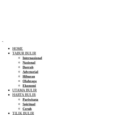
HOME
TABUR BULIR
Internasional
Nasional
Daerah
Advetorial
Hiburan
Olahraga
Ekonomi
UTAMA BULIR
HARTA BULIR
Pariwisata
Spiritual
Ceruh
TILIK BULIR