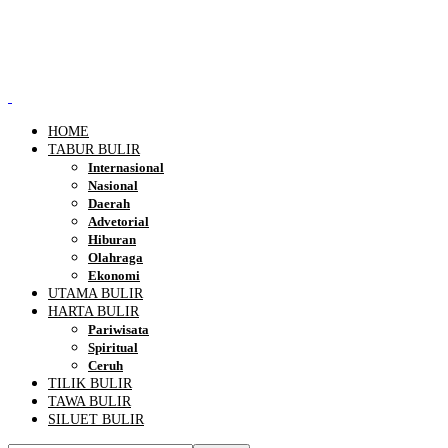
HOME
TABUR BULIR
Internasional
Nasional
Daerah
Advetorial
Hiburan
Olahraga
Ekonomi
UTAMA BULIR
HARTA BULIR
Pariwisata
Spiritual
Ceruh
TILIK BULIR
TAWA BULIR
SILUET BULIR