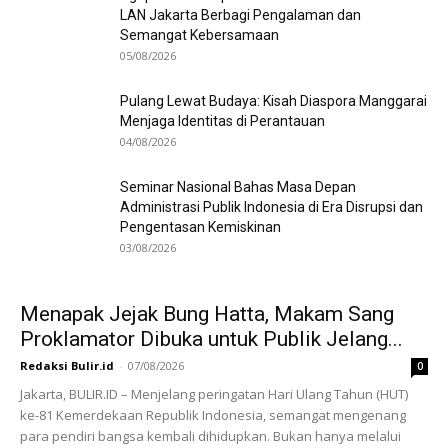
LAN Jakarta Berbagi Pengalaman dan
Semangat Kebersamaan
05/08/2026
Pulang Lewat Budaya: Kisah Diaspora Manggarai
Menjaga Identitas di Perantauan
04/08/2026
Seminar Nasional Bahas Masa Depan
Administrasi Publik Indonesia di Era Disrupsi dan
Pengentasan Kemiskinan
03/08/2026
Menapak Jejak Bung Hatta, Makam Sang
Proklamator Dibuka untuk Publik Jelang...
Redaksi Bulir.id
-
07/08/2026
0
Jakarta, BULIR.ID – Menjelang peringatan Hari Ulang Tahun (HUT)
ke-81 Kemerdekaan Republik Indonesia, semangat mengenang
para pendiri bangsa kembali dihidupkan. Bukan hanya melalui