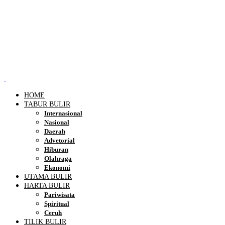
HOME
TABUR BULIR
Internasional
Nasional
Daerah
Advetorial
Hiburan
Olahraga
Ekonomi
UTAMA BULIR
HARTA BULIR
Pariwisata
Spiritual
Ceruh
TILIK BULIR