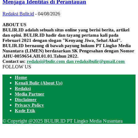
Menjaga Identitas di Perantauan
Redaksi Bulir.id
-
04/08/2026
ABOUT US
BULIR.ID adalah sebuah situs online yang berisi berita, artikel
dan opini. BULIR.ID hadir dan tayang pertama kali pada
Februari 2021 dengan slogan "Kenyang Jiwa, Sehat Akal".
BULIR.ID bernaung di bawah payung hukum PT Lingko Media
Nusantara (LIMEN) berdasarkan SK Pengesahan dengan Nomor
AHU-0059654.AH.01.01.Tahun 2022.
Contact us:
redaksi@bulir.com dan redaksibulir@gmail.com
FOLLOW US
Home
Kenali Bulir (About Us)
Redaksi
Media Partner
Disclaimer
Privacy Policy
Kode Etik
© Copyright @2025 BULIR.ID PT Lingko Media Nusantara