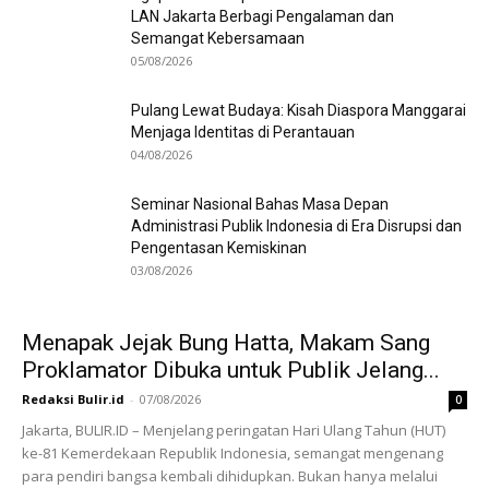
LAN Jakarta Berbagi Pengalaman dan
Semangat Kebersamaan
05/08/2026
Pulang Lewat Budaya: Kisah Diaspora Manggarai
Menjaga Identitas di Perantauan
04/08/2026
Seminar Nasional Bahas Masa Depan
Administrasi Publik Indonesia di Era Disrupsi dan
Pengentasan Kemiskinan
03/08/2026
Menapak Jejak Bung Hatta, Makam Sang
Proklamator Dibuka untuk Publik Jelang...
Redaksi Bulir.id
-
07/08/2026
0
Jakarta, BULIR.ID – Menjelang peringatan Hari Ulang Tahun (HUT)
ke-81 Kemerdekaan Republik Indonesia, semangat mengenang
para pendiri bangsa kembali dihidupkan. Bukan hanya melalui