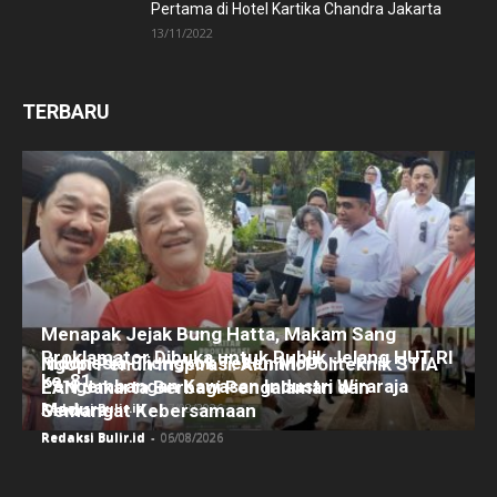
Pertama di Hotel Kartika Chandra Jakarta
13/11/2022
TERBARU
Menapak Jejak Bung Hatta, Makam Sang
Proklamator Dibuka untuk Publik Jelang HUT RI
Indonesia-Tiongkok Teken MoU
Ngopi Penuh Inspirasi: Alumni Politeknik STIA
ke-81
Pengembangan Kawasan Industri Wiraraja
LAN Jakarta Berbagi Pengalaman dan
Madura
Redaksi Bulir.id
Semangat Kebersamaan
-
07/08/2026
Redaksi Bulir.id
-
06/08/2026
Redaksi Bulir.id
-
05/08/2026