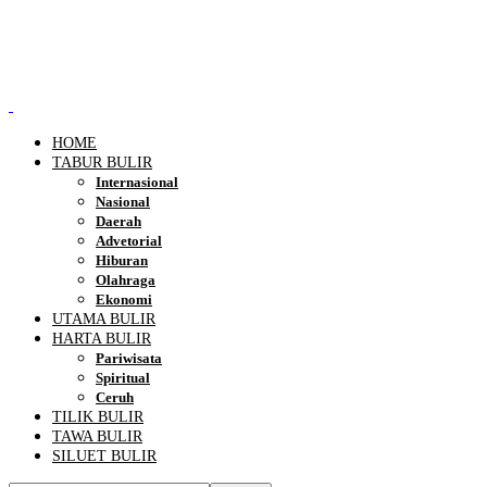
HOME
TABUR BULIR
Internasional
Nasional
Daerah
Advetorial
Hiburan
Olahraga
Ekonomi
UTAMA BULIR
HARTA BULIR
Pariwisata
Spiritual
Ceruh
TILIK BULIR
TAWA BULIR
SILUET BULIR