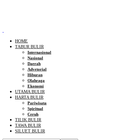
HOME
TABUR BULIR
Internasional
Nasional
Daerah
Advetorial
Hiburan
Olahraga
Ekonomi
UTAMA BULIR
HARTA BULIR
Pariwisata
Spiritual
Ceruh
TILIK BULIR
TAWA BULIR
SILUET BULIR