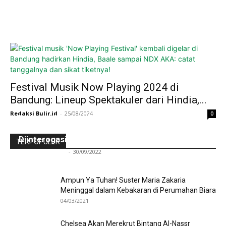
Festival Musik Now Playing 2024 di
Bandung: Lineup Spektakuler dari Hindia,...
Redaksi Bulir.id
-
25/08/2024
0
Ini Kronologinya! Diduga Teriaki Kata Sambo,
Para Frater dan Bruder Ledalero Ditahan dan
Diinterogasi Aparat Polres Sikka
TERPOPULER
Redaksi Bulir.id
-
30/09/2022
Ampun Ya Tuhan! Suster Maria Zakaria
Meninggal dalam Kebakaran di Perumahan Biara
04/03/2021
Chelsea Akan Merekrut Bintang Al-Nassr